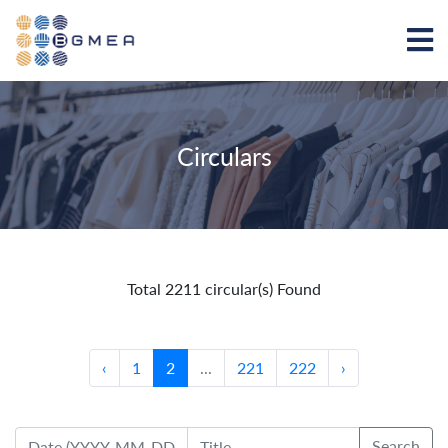
Circulars
Total 2211 circular(s) Found
‹
1
2
...
221
222
›
Search